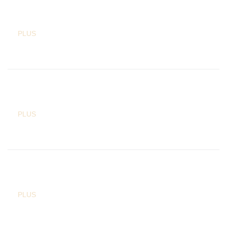
PLUS
PLUS
PLUS