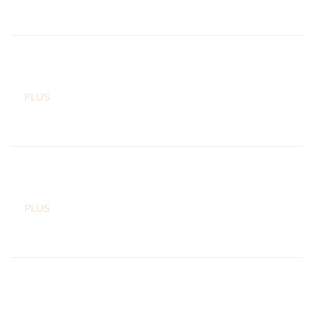
PLUS
PLUS