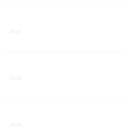
PLUS
PLUS
PLUS