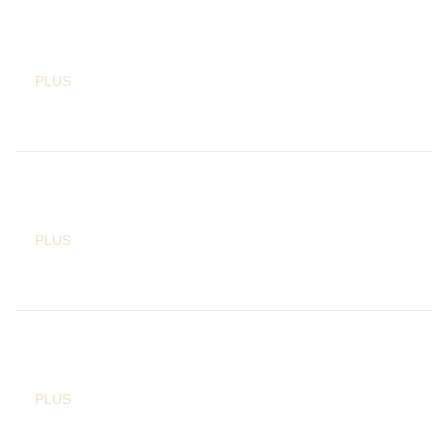
PLUS
PLUS
PLUS