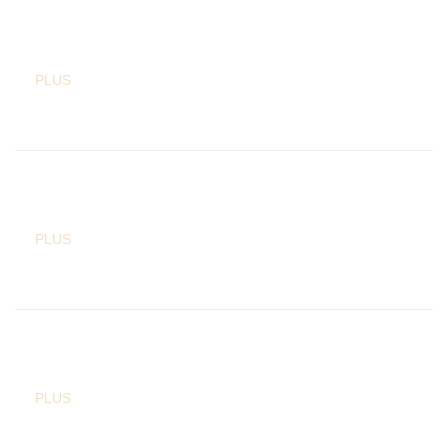
PLUS
PLUS
PLUS