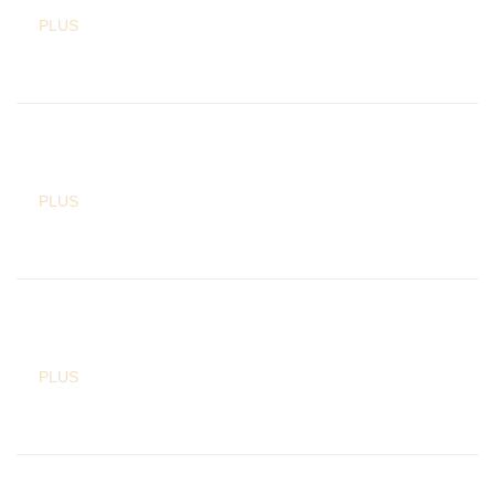
PLUS
PLUS
PLUS