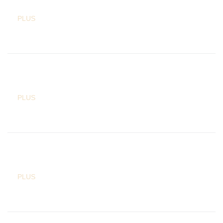
PLUS
PLUS
PLUS