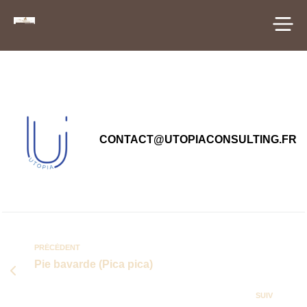
principal
CONTACT@UTOPIACONSULTING.FR
PRÉCÉDENT
Pie bavarde (Pica pica)
SUIV