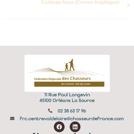
Corbeau freux (Corvus frugilegus)
11 Rue Paul Langevin
45100 Orléans La Source
02 38 63 17 96
frc.centrevaldeloire@chasseurdefrance.com