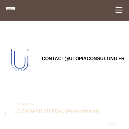
principal
CONTACT@UTOPIACONSULTING.FR
PRÉCÉDENT
LE CANARD CHIPEAU (Anas strepera)
SUIV