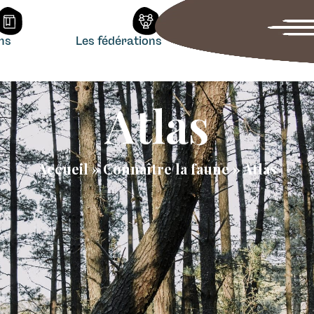
ons
Les fédérations
Atlas
Accueil
»
Connaître la faune
»
Atlas