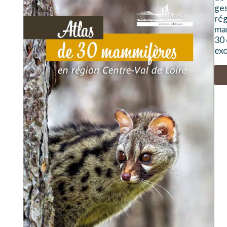
ges
rég
mam
30 
exo