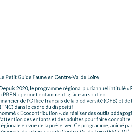
Le Petit Guide Faune en Centre-Val de Loire
Depuis 2020, le programme régional pluriannuel intitulé « P
u PREN » permet notamment, grâce au soutien
financier de l’Office français de la biodiversité (OFB) et d
(FNC) dans le cadre du dispositif
nommé « Ecocontribution », de réaliser des outils pédagog
l’attention des enfants et des adultes pour faire connaître 
régionale en vue de la préserver. Ce programme, animé par
régionale des chasseurs du Centre-Val de Loire (FRCCVL), fa