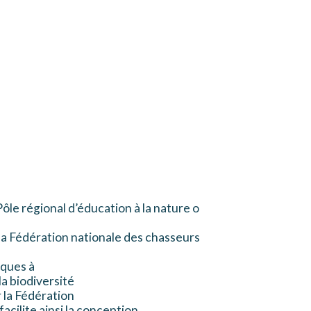
ôle régional d’éducation à la nature o
e la Fédération nationale des chasseurs
iques à
la biodiversité
 la Fédération
cilite ainsi la conception