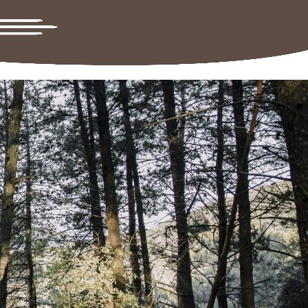
Lever :
06:32
Coucher :
21:24