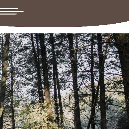
Lever :
06:33
Coucher :
21:22