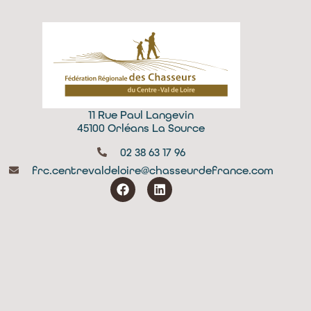
11 Rue Paul Langevin
45100 Orléans La Source
02 38 63 17 96
frc.centrevaldeloire@chasseurdefrance.com