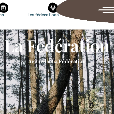
ons
Les fédérations
La Fédération
Accueil
»
La Fédération