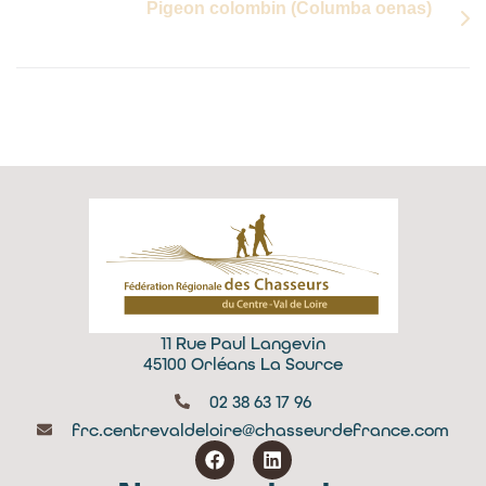
Pigeon colombin (Columba oenas)
11 Rue Paul Langevin
45100 Orléans La Source
02 38 63 17 96
frc.centrevaldeloire@chasseurdefrance.com