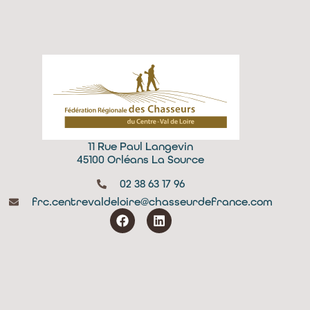
11 Rue Paul Langevin
45100 Orléans La Source
02 38 63 17 96
frc.centrevaldeloire@chasseurdefrance.com