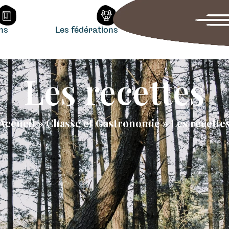
ons
Les fédérations
Les recettes
Accueil
»
Chasse et Gastronomie
»
Les recette