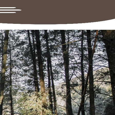
Lever :
06:35
Coucher :
21:21
s