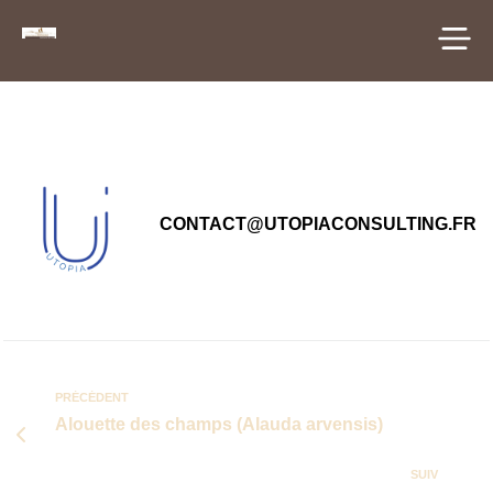
principal
CONTACT@UTOPIACONSULTING.FR
PRÉCÉDENT
Alouette des champs (Alauda arvensis)
SUIV