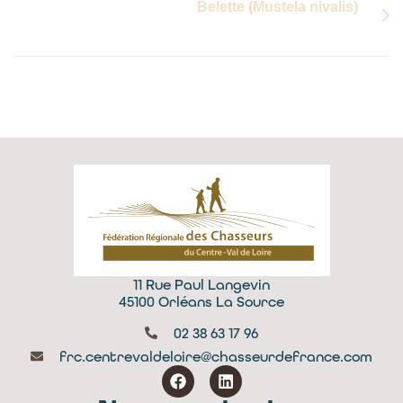
Belette (Mustela nivalis)
11 Rue Paul Langevin
45100 Orléans La Source
02 38 63 17 96
frc.centrevaldeloire@chasseurdefrance.com