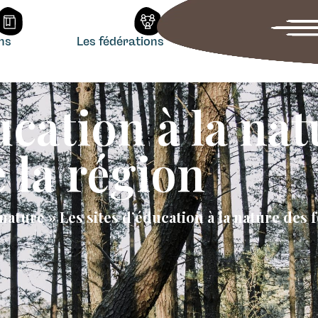
ons
Les fédérations
ucation à la na
 la région
 nature
»
Les sites d’éducation à la nature des 