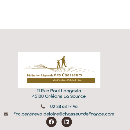
11 Rue Paul Langevin
45100 Orléans La Source
02 38 63 17 96
frc.centrevaldeloire@chasseurdefrance.com