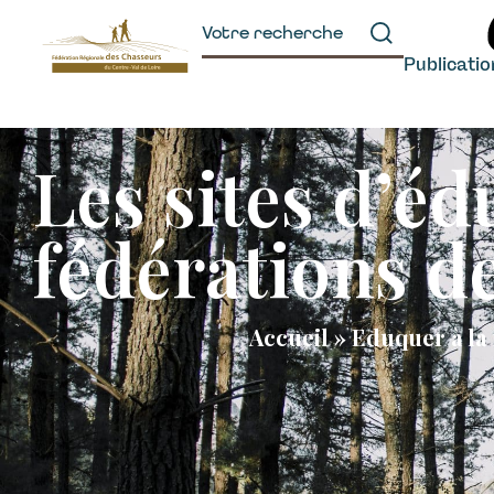
principal
Publicati
Les sites d’éd
fédérations de
Accueil
»
Eduquer à la