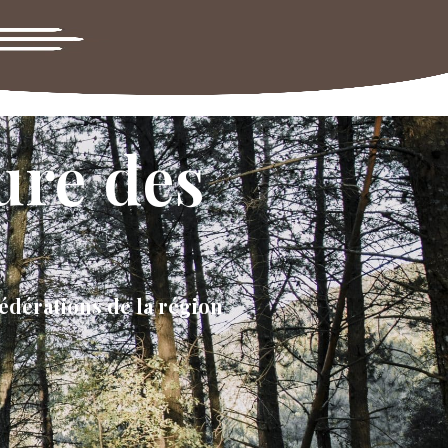
Lever :
06:32
Coucher :
21:24
ture des
fédérations de la région