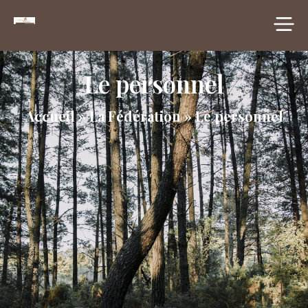
principal
Le personnel
Accueil
»
La Fédération
»
Le personnel