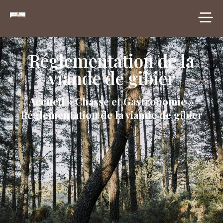
principal
Réglementation de la
viande de gibier
Accueil
»
Chasse et Gastronomie
»
Réglementation de la viande de gibier