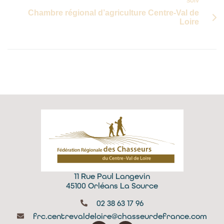
SUIV
Chambre régional d’agriculture Centre-Val de
Loire
11 Rue Paul Langevin
45100 Orléans La Source
02 38 63 17 96
frc.centrevaldeloire@chasseurdefrance.com