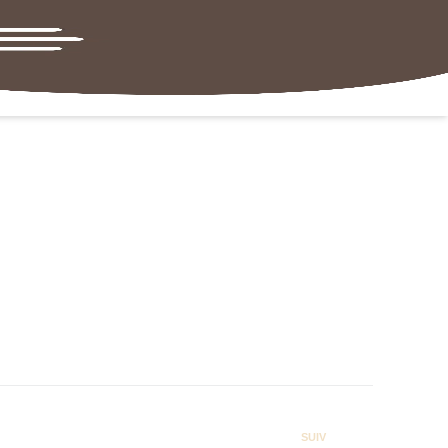
Lever :
06:32
Coucher :
21:24
SUIV