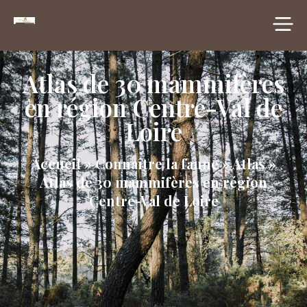
principal
Atlas de 30 mammifères
en région Centre-Val de
Loire
Accueil
»
Connaître la faune
»
Atlas
»
Atlas de 30 mammifères en région
Centre-Val de Loire