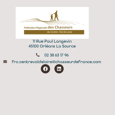
11 Rue Paul Langevin
45100 Orléans La Source
02 38 63 17 96
frc.centrevaldeloire@chasseurdefrance.com