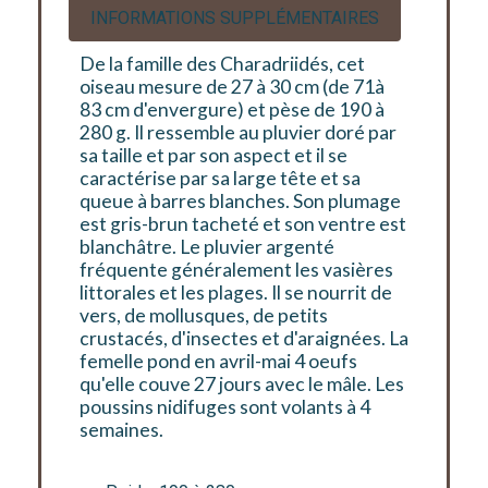
INFORMATIONS SUPPLÉMENTAIRES
De la famille des Charadriidés, cet
oiseau mesure de 27 à 30 cm (de 71à
83 cm d'envergure) et pèse de 190 à
280 g. Il ressemble au pluvier doré par
sa taille et par son aspect et il se
caractérise par sa large tête et sa
queue à barres blanches. Son plumage
est gris-brun tacheté et son ventre est
blanchâtre. Le pluvier argenté
fréquente généralement les vasières
littorales et les plages. Il se nourrit de
vers, de mollusques, de petits
crustacés, d'insectes et d'araignées. La
femelle pond en avril-mai 4 oeufs
qu'elle couve 27 jours avec le mâle. Les
poussins nidifuges sont volants à 4
semaines.