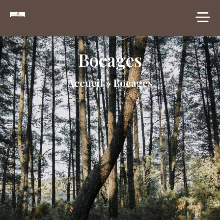
principal
Bocages
Accueil
»
Bocages