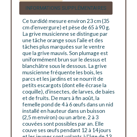
INFORMATIONS SUPPLÉMENTAIRES
Ce turdidé mesure environ 23 cm (35
cm d'envergure) et pèse de 65 à 90 g.
La grive musicienne se distingue par
une tâche orange sous l'aile et des
tâches plus marquées sur le ventre
que la grive mauvis. Son plumage est
uniformément brun sur le dessus et
blanchâtre sous le dessous. La grive
musicienne fréquente les bois, les
parcs et les jardins et se nourrit de
petits escargots (dont elle écrase la
coquille), d'insectes, de larves, de baies
et de fruits. De mars à fin août, la
femelle pond de 4 à 6 œufs dans un nid
installé en hauteur dans un buisson
(2,5 m environ) ou un arbre. 2 à 3
couvées sont possibles par an. Elle
couve ses œufs pendant 12 à 14 jours
et les jeunes sont volants à l'âge de 13